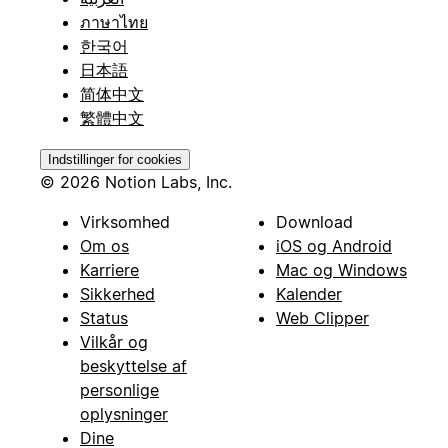
ภาษาไทย
한국어
日本語
简体中文
繁體中文
Indstillinger for cookies
© 2026 Notion Labs, Inc.
Virksomhed
Download
Om os
iOS og Android
Karriere
Mac og Windows
Sikkerhed
Kalender
Status
Web Clipper
Vilkår og
beskyttelse af
personlige
oplysninger
Dine