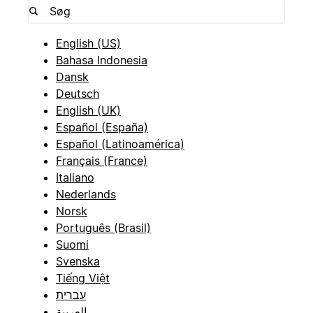
English (US)
Bahasa Indonesia
Dansk
Deutsch
English (UK)
Español (España)
Español (Latinoamérica)
Français (France)
Italiano
Nederlands
Norsk
Português (Brasil)
Suomi
Svenska
Tiếng Việt
עברית
العربية