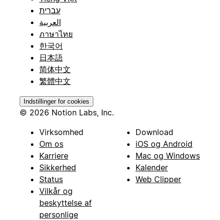
עברית
العربية
ภาษาไทย
한국어
日本語
简体中文
繁體中文
Indstillinger for cookies
© 2026 Notion Labs, Inc.
Virksomhed
Download
Om os
iOS og Android
Karriere
Mac og Windows
Sikkerhed
Kalender
Status
Web Clipper
Vilkår og
beskyttelse af
personlige