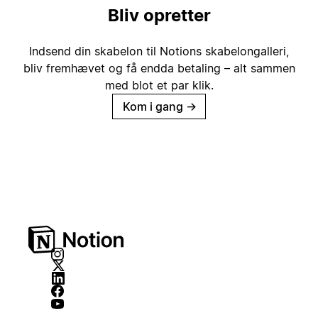
Bliv opretter
Indsend din skabelon til Notions skabelongalleri,
bliv fremhævet og få endda betaling – alt sammen
med blot et par klik.
Kom i gang
→