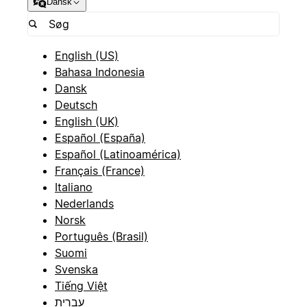
Dansk
English (US)
Bahasa Indonesia
Dansk
Deutsch
English (UK)
Español (España)
Español (Latinoamérica)
Français (France)
Italiano
Nederlands
Norsk
Português (Brasil)
Suomi
Svenska
Tiếng Việt
עברית