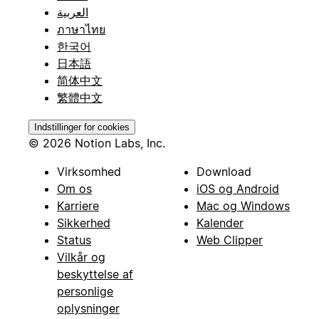
العربية
ภาษาไทย
한국어
日本語
简体中文
繁體中文
Indstillinger for cookies
© 2026 Notion Labs, Inc.
Virksomhed
Download
Om os
iOS og Android
Karriere
Mac og Windows
Sikkerhed
Kalender
Status
Web Clipper
Vilkår og
beskyttelse af
personlige
oplysninger