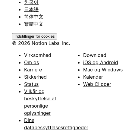
한국어
日本語
简体中文
繁體中文
Indstillinger for cookies
© 2026 Notion Labs, Inc.
Virksomhed
Download
Om os
iOS og Android
Karriere
Mac og Windows
Sikkerhed
Kalender
Status
Web Clipper
Vilkår og
beskyttelse af
personlige
oplysninger
Dine
databeskyttelsesrettigheder