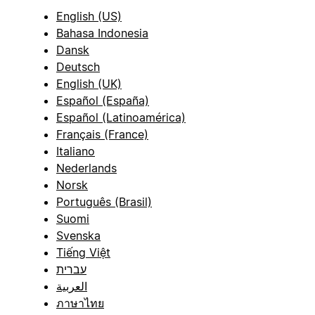
English (US)
Bahasa Indonesia
Dansk
Deutsch
English (UK)
Español (España)
Español (Latinoamérica)
Français (France)
Italiano
Nederlands
Norsk
Português (Brasil)
Suomi
Svenska
Tiếng Việt
עברית
العربية
ภาษาไทย