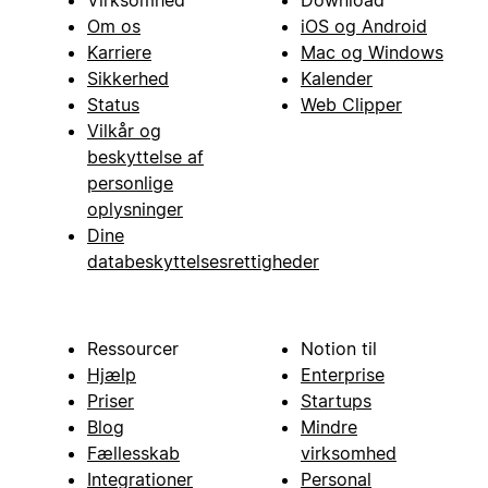
Om os
iOS og Android
Karriere
Mac og Windows
Sikkerhed
Kalender
Status
Web Clipper
Vilkår og
beskyttelse af
personlige
oplysninger
Dine
databeskyttelsesrettigheder
Ressourcer
Notion til
Hjælp
Enterprise
Priser
Startups
Blog
Mindre
Fællesskab
virksomhed
Integrationer
Personal