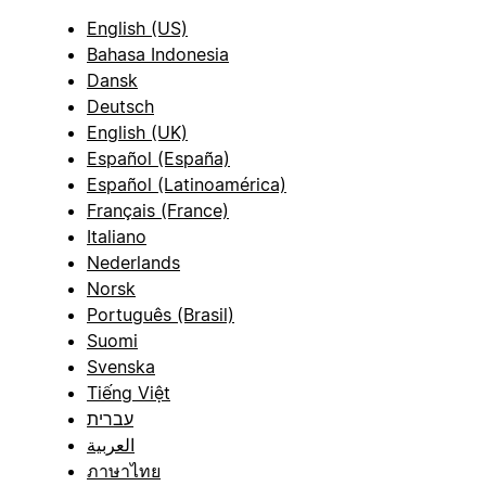
English (US)
Bahasa Indonesia
Dansk
Deutsch
English (UK)
Español (España)
Español (Latinoamérica)
Français (France)
Italiano
Nederlands
Norsk
Português (Brasil)
Suomi
Svenska
Tiếng Việt
עברית
العربية
ภาษาไทย