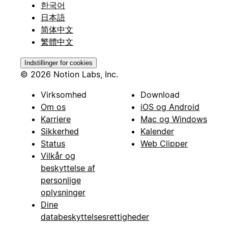
한국어
日本語
简体中文
繁體中文
Indstillinger for cookies
© 2026 Notion Labs, Inc.
Virksomhed
Download
Om os
iOS og Android
Karriere
Mac og Windows
Sikkerhed
Kalender
Status
Web Clipper
Vilkår og
beskyttelse af
personlige
oplysninger
Dine
databeskyttelsesrettigheder