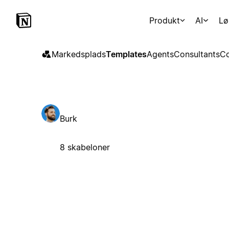
Produkt
AI
Lø
Markedsplads
Templates
Agents
Consultants
Co
Burk
8 skabeloner