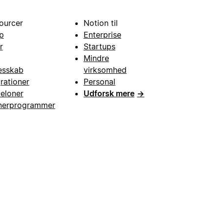
ourcer
Notion til
p
Enterprise
r
Startups
Mindre
esskab
virksomhed
grationer
Personal
eloner
Udforsk mere
→
nerprogrammer