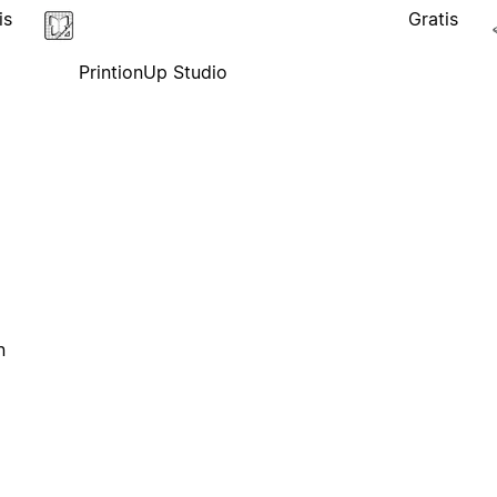
is
Gratis
PrintionUp Studio
n