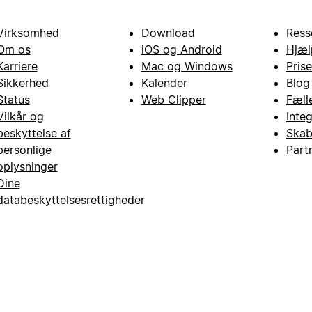
Virksomhed
Download
Ress
Om os
iOS og Android
Hjæl
Karriere
Mac og Windows
Prise
Sikkerhed
Kalender
Blog
Status
Web Clipper
Fæll
Vilkår og
Inte
beskyttelse af
Skab
personlige
Part
oplysninger
Dine
databeskyttelsesrettigheder