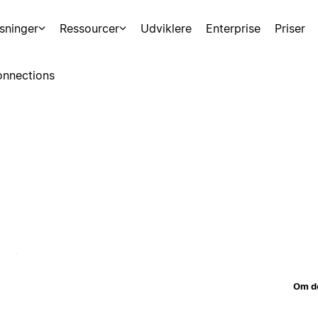
sninger
Ressourcer
Udviklere
Enterprise
Priser
nnections
Om d