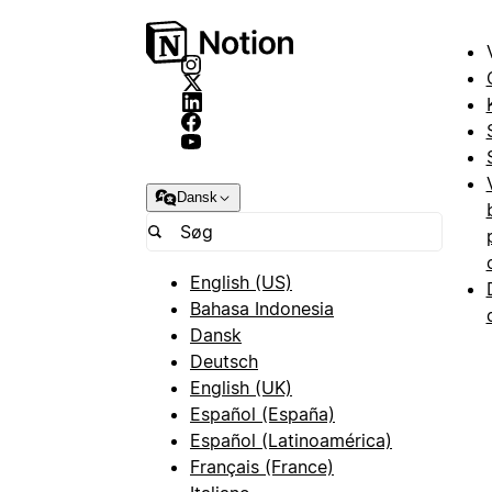
Dansk
English (US)
Bahasa Indonesia
Dansk
Deutsch
English (UK)
Español (España)
Español (Latinoamérica)
Français (France)