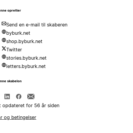
nne opretter
Send en e-mail til skaberen
byburk.net
shop.byburk.net
Twitter
stories.byburk.net
letters.byburk.net
enne skabelon
t opdateret for 56 år siden
år og betingelser