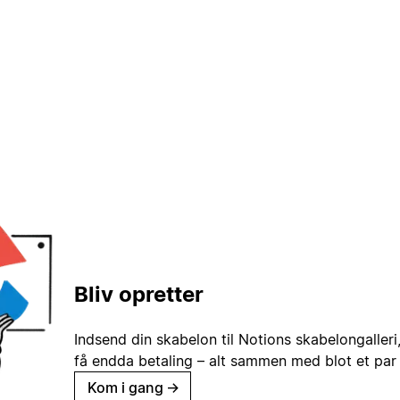
Bliv opretter
Indsend din skabelon til Notions skabelongaller
få endda betaling – alt sammen med blot et par 
Kom i gang
→