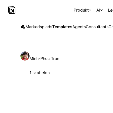
Produkt
AI
Lø
Markedsplads
Templates
Agents
Consultants
Co
Minh-Phuc Tran
1 skabelon