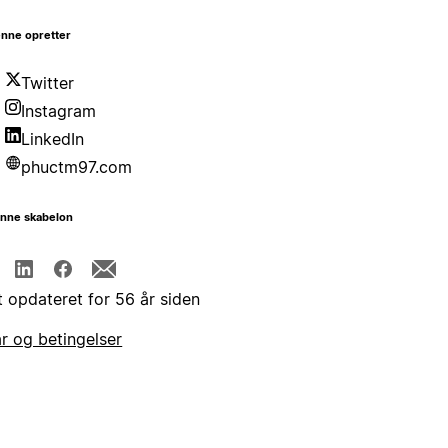
nne opretter
Twitter
Instagram
LinkedIn
phuctm97.com
enne skabelon
t opdateret for 56 år siden
år og betingelser