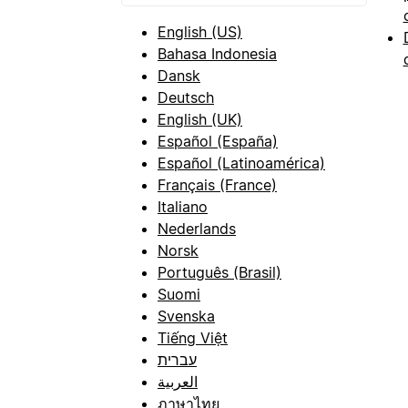
English (US)
Bahasa Indonesia
Dansk
Deutsch
English (UK)
Español (España)
Español (Latinoamérica)
Français (France)
Italiano
Nederlands
Norsk
Português (Brasil)
Suomi
Svenska
Tiếng Việt
עברית
العربية
ภาษาไทย