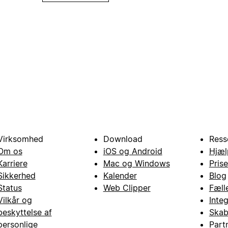
Virksomhed
Download
Ress
Om os
iOS og Android
Hjæl
Karriere
Mac og Windows
Prise
Sikkerhed
Kalender
Blog
Status
Web Clipper
Fæll
Vilkår og
Inte
beskyttelse af
Skab
personlige
Part