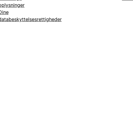
oplysninger
Dine
databeskyttelsesrettigheder