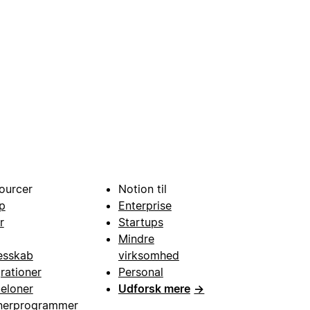
ourcer
Notion til
p
Enterprise
r
Startups
Mindre
esskab
virksomhed
grationer
Personal
eloner
Udforsk mere
→
nerprogrammer