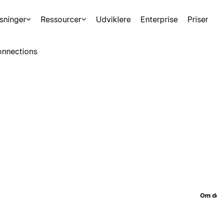
sninger
Ressourcer
Udviklere
Enterprise
Priser
nnections
Om d