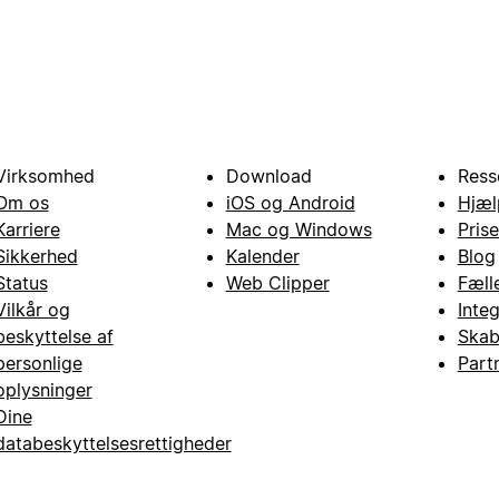
Virksomhed
Download
Ress
Om os
iOS og Android
Hjæl
Karriere
Mac og Windows
Prise
Sikkerhed
Kalender
Blog
Status
Web Clipper
Fæll
Vilkår og
Inte
beskyttelse af
Skab
personlige
Part
oplysninger
Dine
databeskyttelsesrettigheder