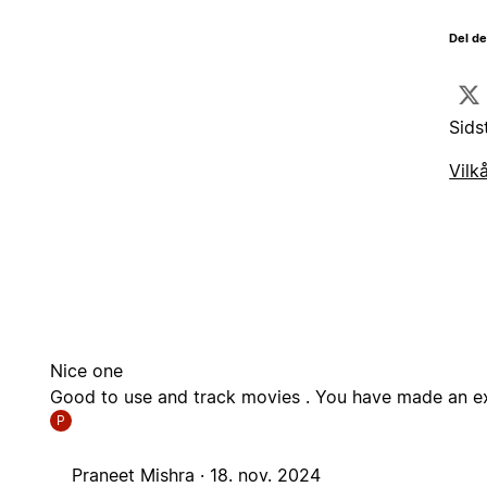
Del d
Sids
Vilk
Nice one
Good to use and track movies . You have made an ex
P
Praneet Mishra ·
18. nov. 2024