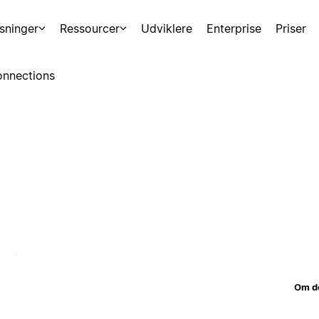
sninger
Ressourcer
Udviklere
Enterprise
Priser
nnections
Om d