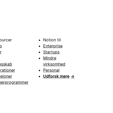
ourcer
Notion til
p
Enterprise
r
Startups
Mindre
esskab
virksomhed
grationer
Personal
eloner
Udforsk mere
→
nerprogrammer