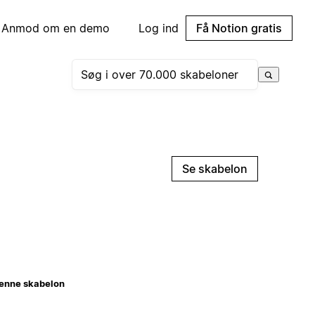
Anmod om en demo
Log ind
Få Notion gratis
Se skabelon
enne skabelon