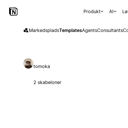
Produkt
AI
Lø
Markedsplads
Templates
Agents
Consultants
Co
tomoka
2 skabeloner