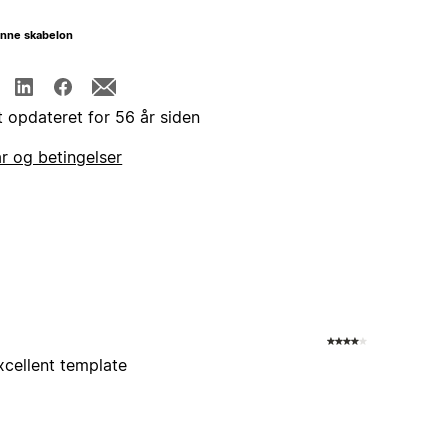
enne skabelon
t opdateret for 56 år siden
år og betingelser
cellent template