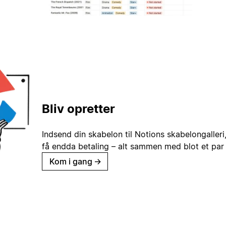
Bliv opretter
Indsend din skabelon til Notions skabelongaller
få endda betaling – alt sammen med blot et par 
Kom i gang
→