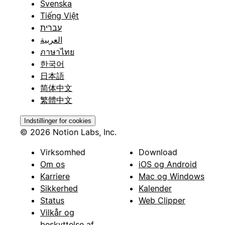
Svenska
Tiếng Việt
עברית
العربية
ภาษาไทย
한국어
日本語
简体中文
繁體中文
Indstillinger for cookies
© 2026 Notion Labs, Inc.
Virksomhed
Download
Om os
iOS og Android
Karriere
Mac og Windows
Sikkerhed
Kalender
Status
Web Clipper
Vilkår og
beskyttelse af