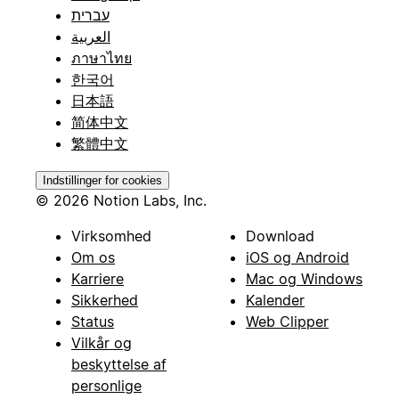
עברית
العربية
ภาษาไทย
한국어
日本語
简体中文
繁體中文
Indstillinger for cookies
© 2026 Notion Labs, Inc.
Virksomhed
Download
Om os
iOS og Android
Karriere
Mac og Windows
Sikkerhed
Kalender
Status
Web Clipper
Vilkår og
beskyttelse af
personlige