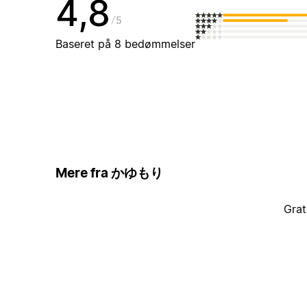
4,8
5
Baseret på 8 bedømmelser
Mere fra かゆもり
Grat