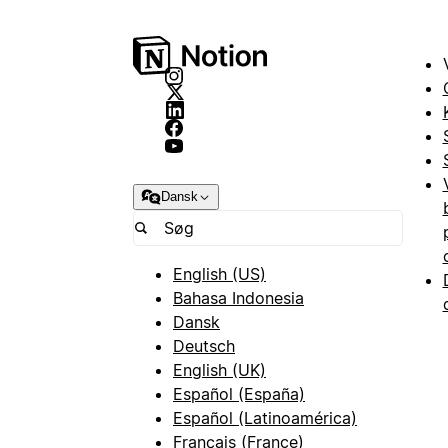
Dansk
English (US)
Bahasa Indonesia
Dansk
Deutsch
English (UK)
Español (España)
Español (Latinoamérica)
Français (France)