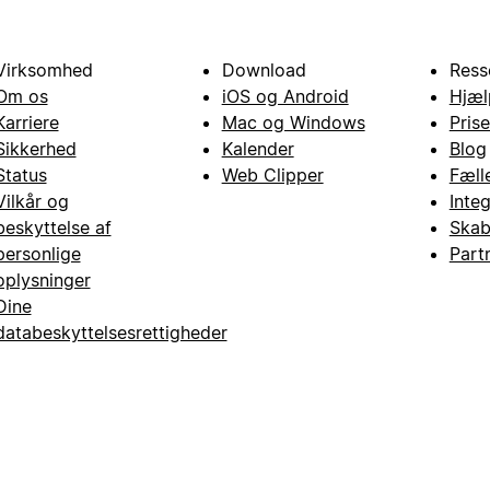
Virksomhed
Download
Ress
Om os
iOS og Android
Hjæl
Karriere
Mac og Windows
Prise
Sikkerhed
Kalender
Blog
Status
Web Clipper
Fæll
Vilkår og
Inte
beskyttelse af
Skab
personlige
Part
oplysninger
Dine
databeskyttelsesrettigheder