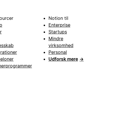
ourcer
Notion til
p
Enterprise
r
Startups
Mindre
esskab
virksomhed
grationer
Personal
eloner
Udforsk mere
→
nerprogrammer