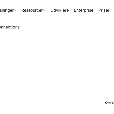
sninger
Ressourcer
Udviklere
Enterprise
Priser
nnections
Om d