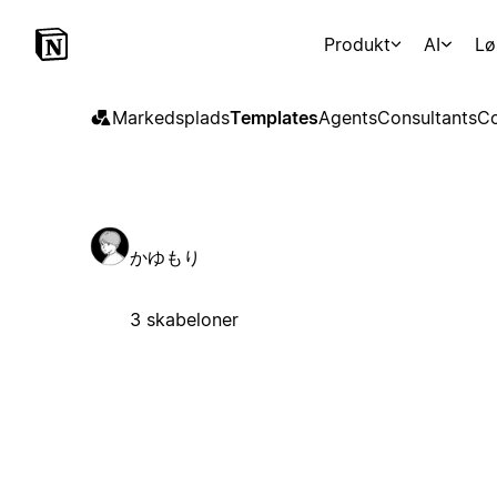
Produkt
AI
Lø
Markedsplads
Templates
Agents
Consultants
Co
かゆもり
3 skabeloner