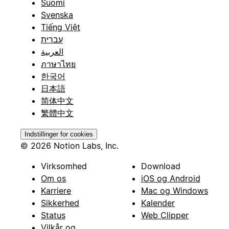
Suomi
Svenska
Tiếng Việt
עברית
العربية
ภาษาไทย
한국어
日本語
简体中文
繁體中文
Indstillinger for cookies
© 2026 Notion Labs, Inc.
Virksomhed
Download
Om os
iOS og Android
Karriere
Mac og Windows
Sikkerhed
Kalender
Status
Web Clipper
Vilkår og