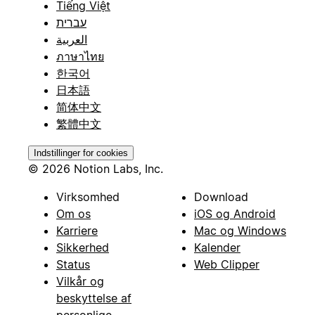
Tiếng Việt
עברית
العربية
ภาษาไทย
한국어
日本語
简体中文
繁體中文
Indstillinger for cookies
© 2026 Notion Labs, Inc.
Virksomhed
Download
Om os
iOS og Android
Karriere
Mac og Windows
Sikkerhed
Kalender
Status
Web Clipper
Vilkår og
beskyttelse af