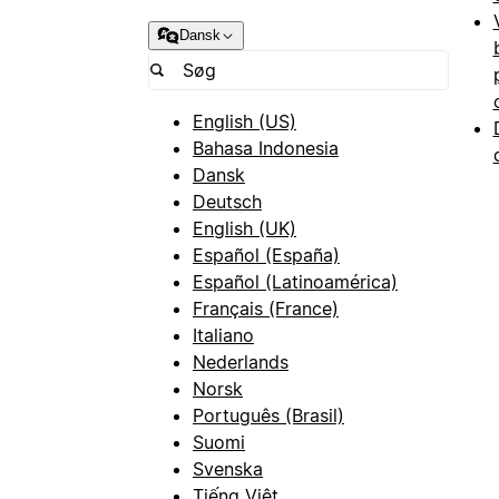
Dansk
English (US)
Bahasa Indonesia
Dansk
Deutsch
English (UK)
Español (España)
Español (Latinoamérica)
Français (France)
Italiano
Nederlands
Norsk
Português (Brasil)
Suomi
Svenska
Tiếng Việt