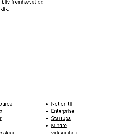
i, bliv fremhævet og
klik.
ourcer
Notion til
p
Enterprise
r
Startups
Mindre
esskab
virksomhed