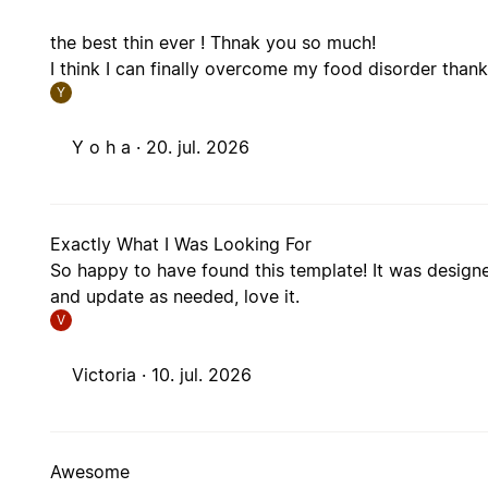
the best thin ever ! Thnak you so much!
I think I can finally overcome my food disorder thanks
Y
Y o h a ·
20. jul. 2026
Exactly What I Was Looking For
So happy to have found this template! It was designed 
and update as needed, love it.
V
Victoria ·
10. jul. 2026
Awesome