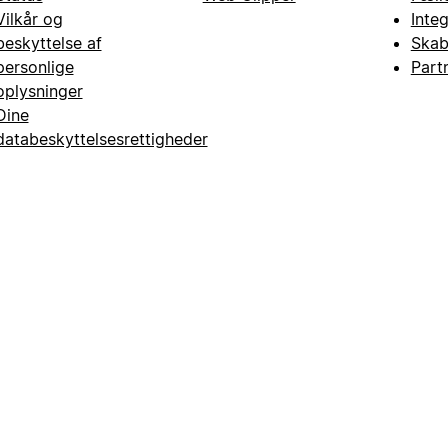
Vilkår og
Inte
beskyttelse af
Skab
personlige
Part
oplysninger
Dine
databeskyttelsesrettigheder