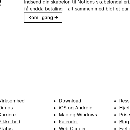
Indsend din skabelon til Notions skabelongaller
få endda betaling – alt sammen med blot et par 
Kom i gang
→
Virksomhed
Download
Ress
Om os
iOS og Android
Hjæl
Karriere
Mac og Windows
Prise
Sikkerhed
Kalender
Blog
Status
Web Clipper
Fæll