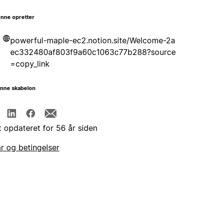
nne opretter
powerful-maple-ec2.notion.site/Welcome-2a
ec332480af803f9a60c1063c77b288?source
=copy_link
enne skabelon
t opdateret for 56 år siden
år og betingelser