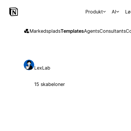
Produkt
AI
Lø
Markedsplads
Templates
Agents
Consultants
Co
LexLab
15 skabeloner