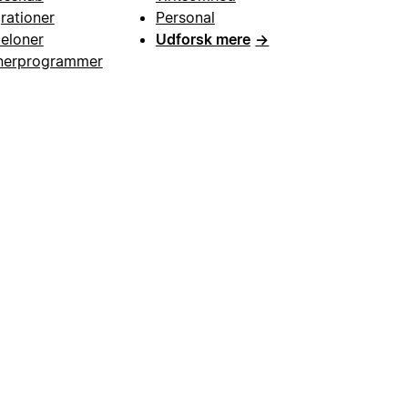
grationer
Personal
eloner
Udforsk mere
→
nerprogrammer