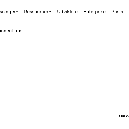
sninger
Ressourcer
Udviklere
Enterprise
Priser
nnections
Om d