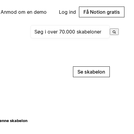
Anmod om en demo
Log ind
Få Notion gratis
Se skabelon
enne skabelon