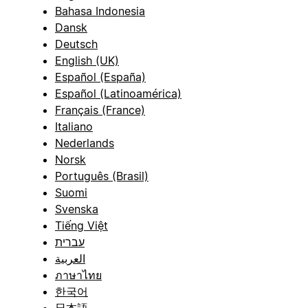
Bahasa Indonesia
Dansk
Deutsch
English (UK)
Español (España)
Español (Latinoamérica)
Français (France)
Italiano
Nederlands
Norsk
Português (Brasil)
Suomi
Svenska
Tiếng Việt
עברית
العربية
ภาษาไทย
한국어