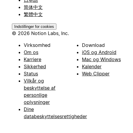
日本語
简体中文
繁體中文
Indstillinger for cookies
© 2026 Notion Labs, Inc.
Virksomhed
Download
Om os
iOS og Android
Karriere
Mac og Windows
Sikkerhed
Kalender
Status
Web Clipper
Vilkår og
beskyttelse af
personlige
oplysninger
Dine
databeskyttelsesrettigheder