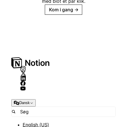
med blot et par klik.
Kom i gang
→
Dansk
English (US)