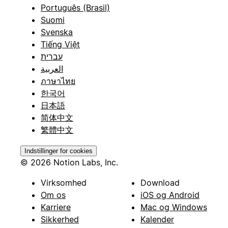
Português (Brasil)
Suomi
Svenska
Tiếng Việt
עברית
العربية
ภาษาไทย
한국어
日本語
简体中文
繁體中文
Indstillinger for cookies
© 2026 Notion Labs, Inc.
Virksomhed
Download
Om os
iOS og Android
Karriere
Mac og Windows
Sikkerhed
Kalender