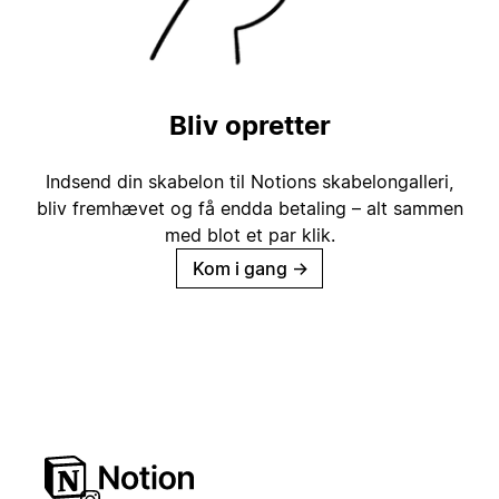
Bliv opretter
Indsend din skabelon til Notions skabelongalleri,
bliv fremhævet og få endda betaling – alt sammen
med blot et par klik.
Kom i gang
→