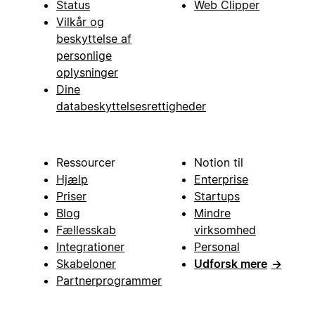
Status
Web Clipper
Vilkår og
beskyttelse af
personlige
oplysninger
Dine
databeskyttelsesrettigheder
Ressourcer
Notion til
Hjælp
Enterprise
Priser
Startups
Blog
Mindre
Fællesskab
virksomhed
Integrationer
Personal
Skabeloner
Udforsk mere
→
Partnerprogrammer