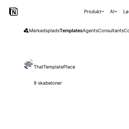
Produkt
AI
Lø
Markedsplads
Templates
Agents
Consultants
Co
ThatTemplatePlace
9 skabeloner