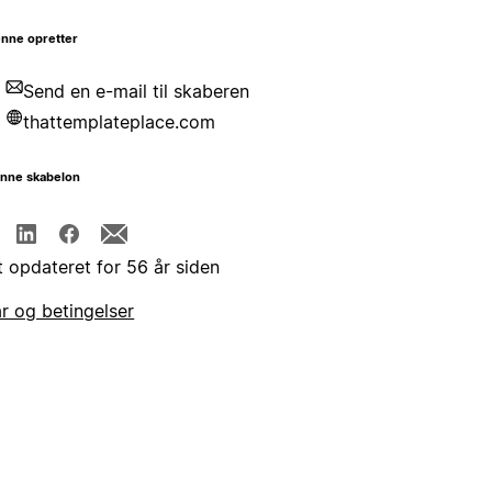
nne opretter
Send en e-mail til skaberen
thattemplateplace.com
enne skabelon
t opdateret for 56 år siden
år og betingelser