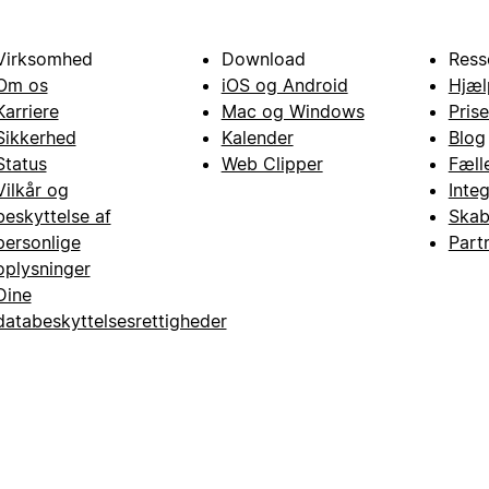
Virksomhed
Download
Ress
Om os
iOS og Android
Hjæl
Karriere
Mac og Windows
Prise
Sikkerhed
Kalender
Blog
Status
Web Clipper
Fæll
Vilkår og
Inte
beskyttelse af
Skab
personlige
Part
oplysninger
Dine
databeskyttelsesrettigheder