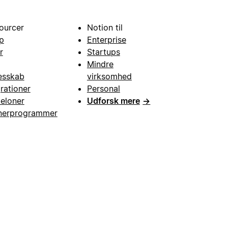
ourcer
Notion til
p
Enterprise
r
Startups
Mindre
esskab
virksomhed
grationer
Personal
eloner
Udforsk mere
→
nerprogrammer