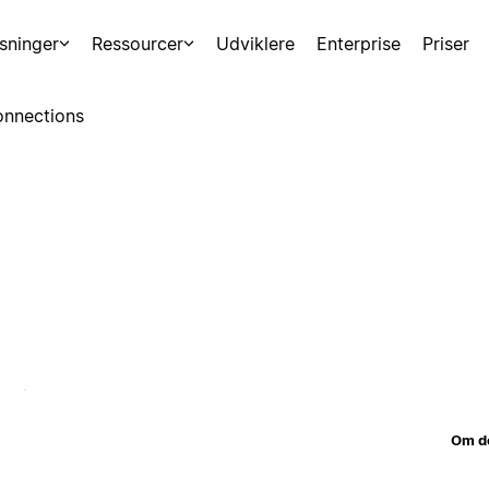
sninger
Ressourcer
Udviklere
Enterprise
Priser
nnections
Om d