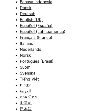
Bahasa Indonesia
Dansk
Deutsch
English (UK)
Español (España)
Español (Latinoamérica)
Français (France)
Italiano
Nederlands
Norsk
Português (Brasil)
Suomi
Svenska
Tiếng Việt
עברית
العربية
ภาษาไทย
한국어
日本語