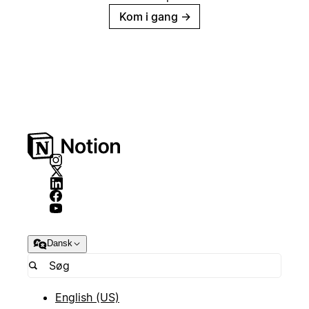
Kom i gang
→
Dansk
English (US)