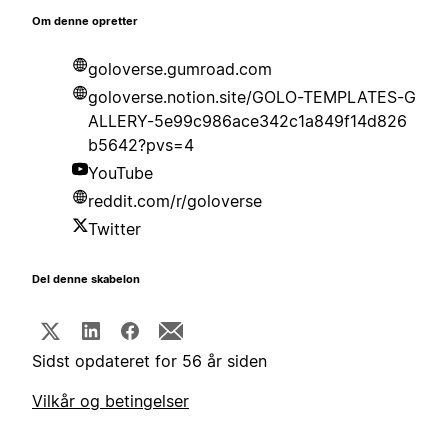
Om denne opretter
goloverse.gumroad.com
goloverse.notion.site/GOLO-TEMPLATES-G
ALLERY-5e99c986ace342c1a849f14d826
b5642?pvs=4
YouTube
reddit.com/r/goloverse
Twitter
Del denne skabelon
Sidst opdateret for 56 år siden
Vilkår og betingelser