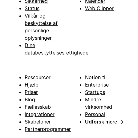
Sikkerhed
Kalender
Status
Web Clipper
Vilkår og
beskyttelse af
personlige
oplysninger
Dine
databeskyttelsesrettigheder
Ressourcer
Notion til
Hjælp
Enterprise
Priser
Startups
Blog
Mindre
Fællesskab
virksomhed
Integrationer
Personal
Skabeloner
Udforsk mere
→
Partnerprogrammer