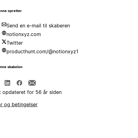
nne opretter
Send en e-mail til skaberen
notionxyz.com
Twitter
producthunt.com/@notionxyz1
enne skabelon
t opdateret for 56 år siden
år og betingelser