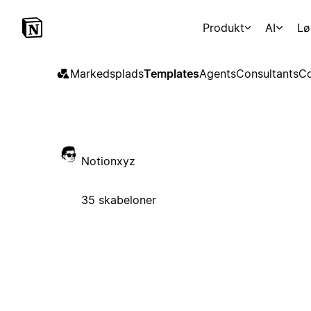
Produkt
AI
Lø
Markedsplads
Templates
Agents
Consultants
Co
Notionxyz
35 skabeloner