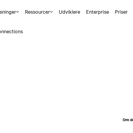
sninger
Ressourcer
Udviklere
Enterprise
Priser
nnections
Om d