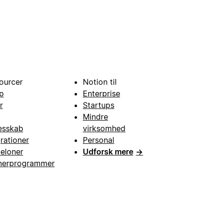
ourcer
Notion til
p
Enterprise
r
Startups
Mindre
esskab
virksomhed
grationer
Personal
eloner
Udforsk mere
→
nerprogrammer