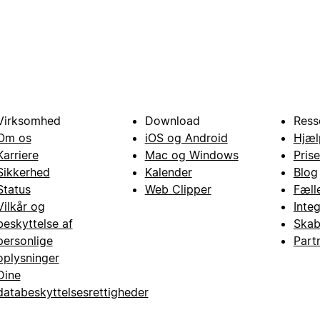
Virksomhed
Download
Ress
Om os
iOS og Android
Hjæl
Karriere
Mac og Windows
Prise
Sikkerhed
Kalender
Blog
Status
Web Clipper
Fæll
Vilkår og
Inte
beskyttelse af
Skab
personlige
Part
oplysninger
Dine
databeskyttelsesrettigheder