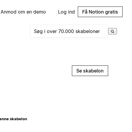
Anmod om en demo
Log ind
Få Notion gratis
Se skabelon
enne skabelon