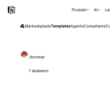
Produkt
AI
Lø
Markedsplads
Templates
Agents
Consultants
Co
Jhonmar
1 skabelon