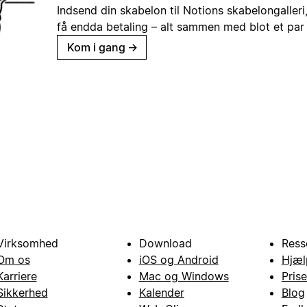
Indsend din skabelon til Notions skabelongaller
få endda betaling – alt sammen med blot et par 
Kom i gang
→
Virksomhed
Download
Ress
Om os
iOS og Android
Hjæl
Karriere
Mac og Windows
Prise
Sikkerhed
Kalender
Blog