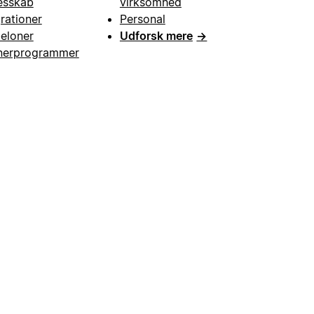
esskab
virksomhed
grationer
Personal
eloner
Udforsk mere
→
nerprogrammer