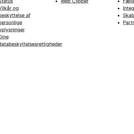
Status
Web Clipper
Fæll
Vilkår og
Inte
beskyttelse af
Skab
personlige
Part
oplysninger
Dine
databeskyttelsesrettigheder