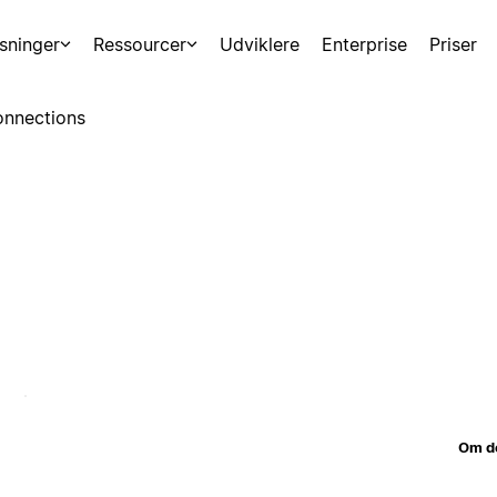
sninger
Ressourcer
Udviklere
Enterprise
Priser
nnections
Om d