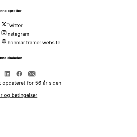
nne opretter
Twitter
Instagram
jhonmar.framer.website
enne skabelon
t opdateret for 56 år siden
år og betingelser