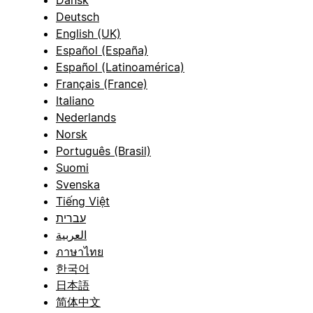
Dansk
Deutsch
English (UK)
Español (España)
Español (Latinoamérica)
Français (France)
Italiano
Nederlands
Norsk
Português (Brasil)
Suomi
Svenska
Tiếng Việt
עברית
العربية
ภาษาไทย
한국어
日本語
简体中文