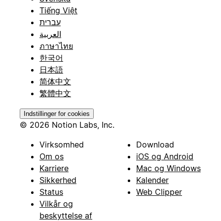
Tiếng Việt
עברית
العربية
ภาษาไทย
한국어
日本語
简体中文
繁體中文
Indstillinger for cookies
© 2026 Notion Labs, Inc.
Virksomhed
Download
Om os
iOS og Android
Karriere
Mac og Windows
Sikkerhed
Kalender
Status
Web Clipper
Vilkår og
beskyttelse af