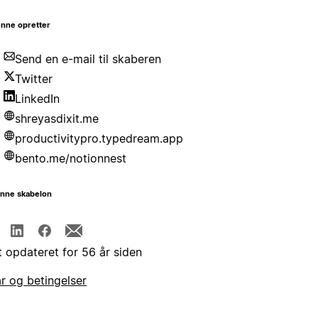
nne opretter
Send en e-mail til skaberen
Twitter
LinkedIn
shreyasdixit.me
productivitypro.typedream.app
bento.me/notionnest
enne skabelon
t opdateret for 56 år siden
år og betingelser