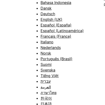
Bahasa Indonesia
Dansk
Deutsch
English (UK)
Español (España)
Español (Latinoamérica)
Français (France)
Italiano
Nederlands
Norsk
Português (Brasil)
Suomi
Svenska
Tiếng Việt
עברית
العربية
ภาษาไทย
한국어
日本語