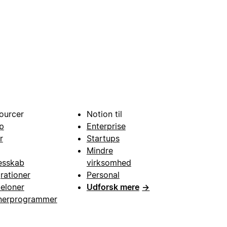
ourcer
Notion til
p
Enterprise
r
Startups
Mindre
esskab
virksomhed
grationer
Personal
eloner
Udforsk mere
→
nerprogrammer