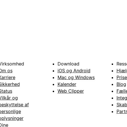
Virksomhed
Download
Ress
Om os
iOS og Android
Hjæl
Karriere
Mac og Windows
Prise
Sikkerhed
Kalender
Blog
Status
Web Clipper
Fæll
Vilkår og
Inte
beskyttelse af
Skab
personlige
Part
oplysninger
Dine