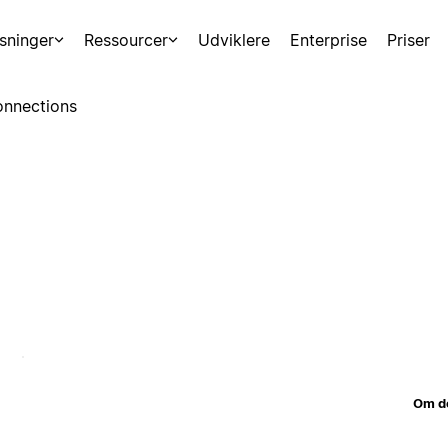
sninger
Ressourcer
Udviklere
Enterprise
Priser
nnections
Om d