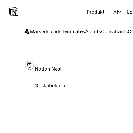
Produkt
AI
Lø
Markedsplads
Templates
Agents
Consultants
Co
Notion Nest
10 skabeloner