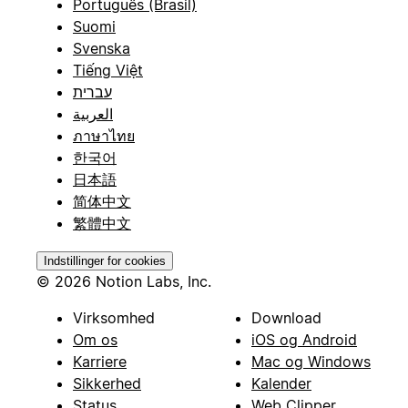
Português (Brasil)
Suomi
Svenska
Tiếng Việt
עברית
العربية
ภาษาไทย
한국어
日本語
简体中文
繁體中文
Indstillinger for cookies
© 2026 Notion Labs, Inc.
Virksomhed
Download
Om os
iOS og Android
Karriere
Mac og Windows
Sikkerhed
Kalender
Status
Web Clipper