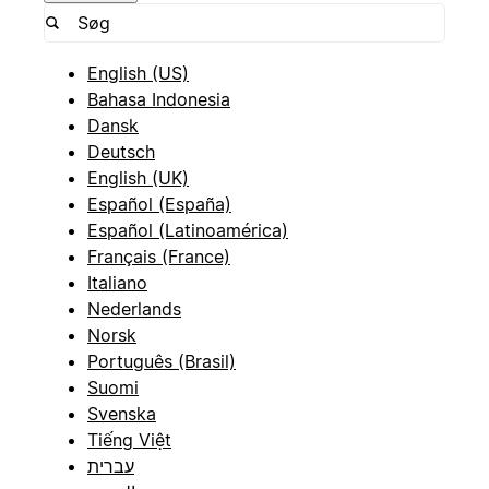
English (US)
Bahasa Indonesia
Dansk
Deutsch
English (UK)
Español (España)
Español (Latinoamérica)
Français (France)
Italiano
Nederlands
Norsk
Português (Brasil)
Suomi
Svenska
Tiếng Việt
עברית