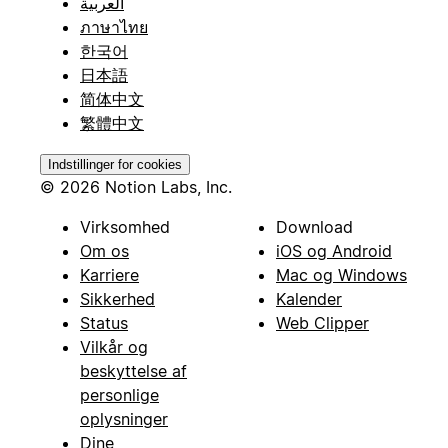
العربية
ภาษาไทย
한국어
日本語
简体中文
繁體中文
Indstillinger for cookies
© 2026 Notion Labs, Inc.
Virksomhed
Download
Om os
iOS og Android
Karriere
Mac og Windows
Sikkerhed
Kalender
Status
Web Clipper
Vilkår og
beskyttelse af
personlige
oplysninger
Dine