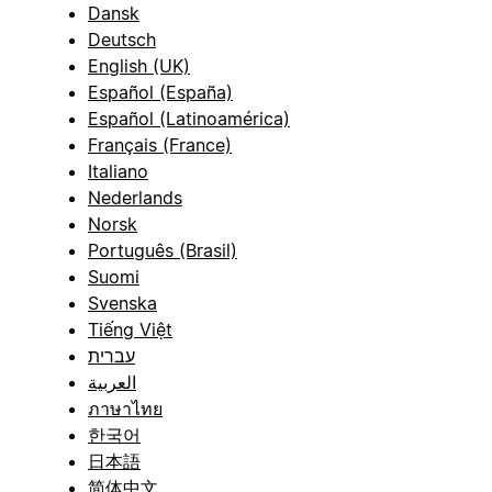
Dansk
Deutsch
English (UK)
Español (España)
Español (Latinoamérica)
Français (France)
Italiano
Nederlands
Norsk
Português (Brasil)
Suomi
Svenska
Tiếng Việt
עברית
العربية
ภาษาไทย
한국어
日本語
简体中文