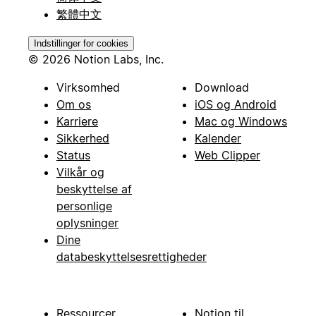
繁體中文
Indstillinger for cookies
© 2026 Notion Labs, Inc.
Virksomhed
Download
Om os
iOS og Android
Karriere
Mac og Windows
Sikkerhed
Kalender
Status
Web Clipper
Vilkår og
beskyttelse af
personlige
oplysninger
Dine
databeskyttelsesrettigheder
Ressourcer
Notion til