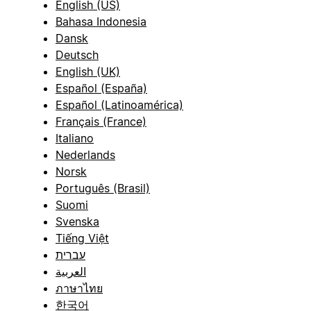
English (US)
Bahasa Indonesia
Dansk
Deutsch
English (UK)
Español (España)
Español (Latinoamérica)
Français (France)
Italiano
Nederlands
Norsk
Português (Brasil)
Suomi
Svenska
Tiếng Việt
עברית
العربية
ภาษาไทย
한국어