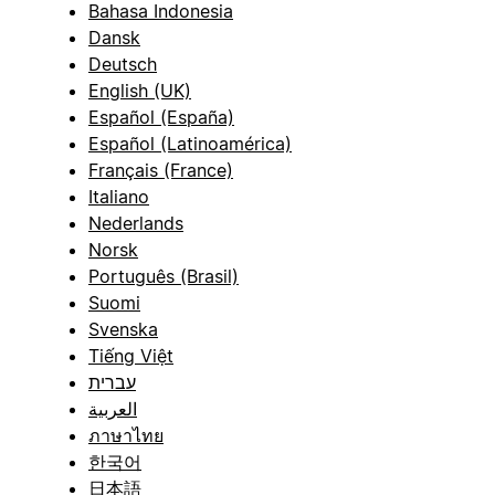
Bahasa Indonesia
Dansk
Deutsch
English (UK)
Español (España)
Español (Latinoamérica)
Français (France)
Italiano
Nederlands
Norsk
Português (Brasil)
Suomi
Svenska
Tiếng Việt
עברית
العربية
ภาษาไทย
한국어
日本語