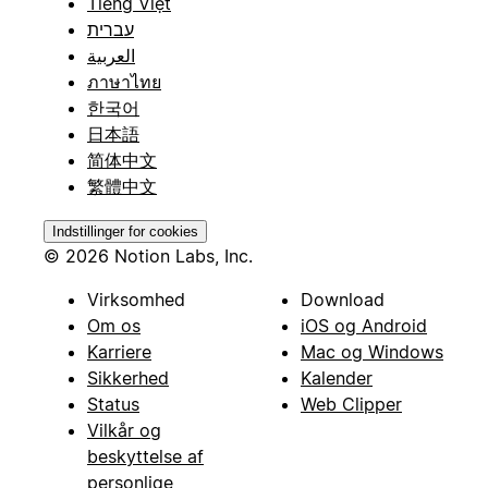
Tiếng Việt
עברית
العربية
ภาษาไทย
한국어
日本語
简体中文
繁體中文
Indstillinger for cookies
© 2026 Notion Labs, Inc.
Virksomhed
Download
Om os
iOS og Android
Karriere
Mac og Windows
Sikkerhed
Kalender
Status
Web Clipper
Vilkår og
beskyttelse af
personlige