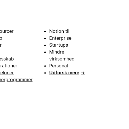
ourcer
Notion til
p
Enterprise
r
Startups
Mindre
esskab
virksomhed
grationer
Personal
eloner
Udforsk mere
→
nerprogrammer