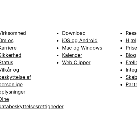
Virksomhed
Download
Ress
Om os
iOS og Android
Hjæl
Karriere
Mac og Windows
Prise
Sikkerhed
Kalender
Blog
Status
Web Clipper
Fæll
Vilkår og
Inte
beskyttelse af
Skab
personlige
Part
oplysninger
Dine
databeskyttelsesrettigheder