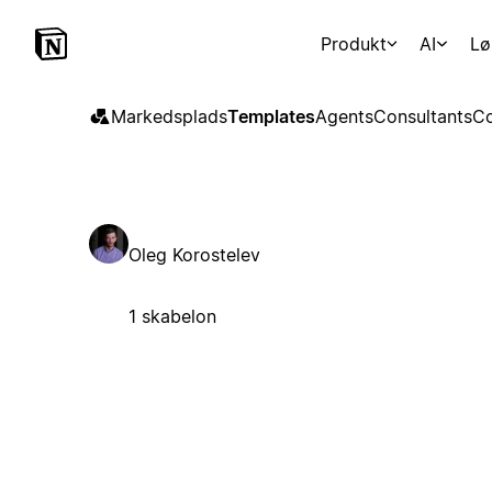
Produkt
AI
Lø
Markedsplads
Templates
Agents
Consultants
Co
Oleg Korostelev
1 skabelon