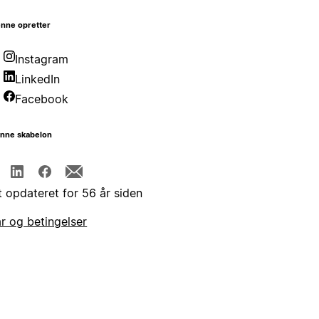
nne opretter
Instagram
LinkedIn
Facebook
enne skabelon
t opdateret for 56 år siden
år og betingelser