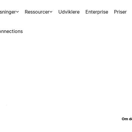
sninger
Ressourcer
Udviklere
Enterprise
Priser
nnections
Om d