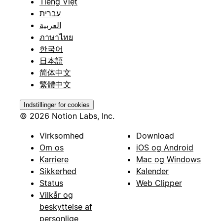
Tiếng Việt
עברית
العربية
ภาษาไทย
한국어
日本語
简体中文
繁體中文
Indstillinger for cookies
© 2026 Notion Labs, Inc.
Virksomhed
Download
Om os
iOS og Android
Karriere
Mac og Windows
Sikkerhed
Kalender
Status
Web Clipper
Vilkår og
beskyttelse af
personlige