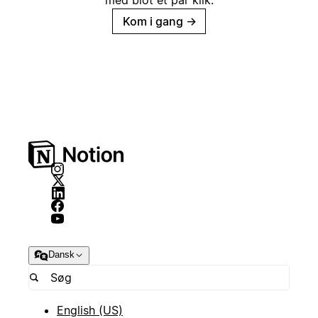
med blot et par klik.
Kom i gang
→
Dansk
English (US)