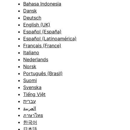
Bahasa Indonesia
Dansk
Deutsch
English (UK)
Español (España)
Español (Latinoamérica)
Français (France)
Italiano
Nederlands
Norsk
Português (Brasil)
Suomi
Svenska
Tiếng Việt
עברית
العربية
ภาษาไทย
한국어
日本語