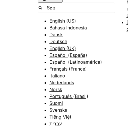
English (US)
Bahasa Indonesia
Dansk
Deutsch
English (UK)
Español (España)
Español (Latinoamérica)
Français (France)
Italiano
Nederlands
Norsk
Português (Brasil)
Suomi
Svenska
Tiếng Việt
עברית