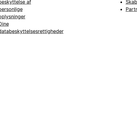
beskyttelse af
Skab
personlige
Part
oplysninger
Dine
databeskyttelsesrettigheder