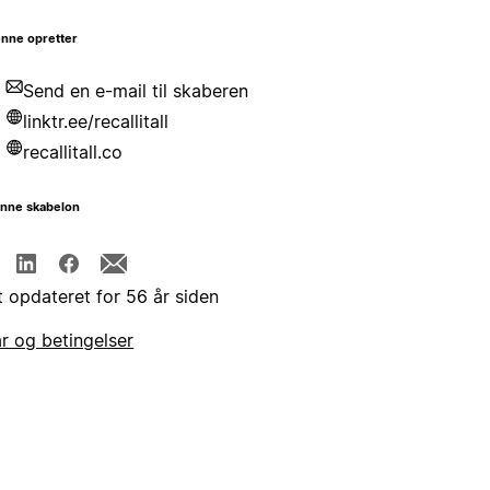
nne opretter
Send en e-mail til skaberen
linktr.ee/recallitall
recallitall.co
enne skabelon
t opdateret for 56 år siden
år og betingelser