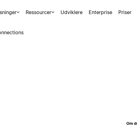
sninger
Ressourcer
Udviklere
Enterprise
Priser
nnections
Om d