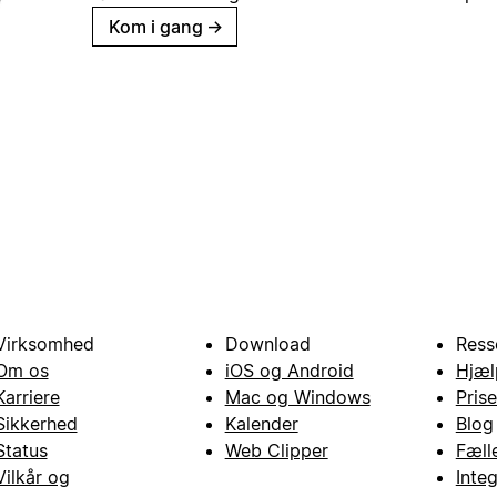
Kom i gang
→
Virksomhed
Download
Ress
Om os
iOS og Android
Hjæl
Karriere
Mac og Windows
Prise
Sikkerhed
Kalender
Blog
Status
Web Clipper
Fæll
Vilkår og
Inte