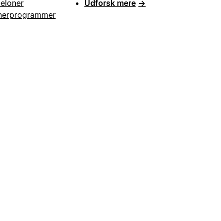
eloner
Udforsk mere
→
nerprogrammer