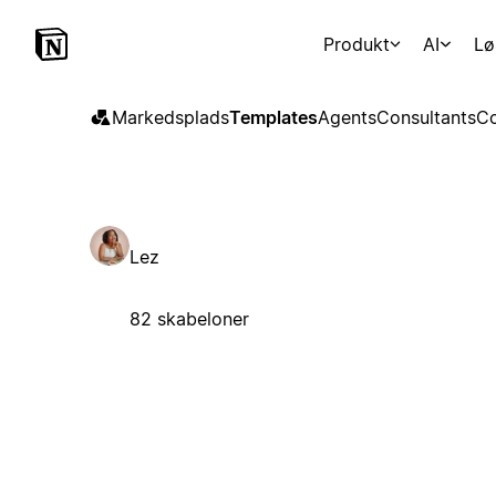
Produkt
AI
Lø
Markedsplads
Templates
Agents
Consultants
Co
Lez
82 skabeloner