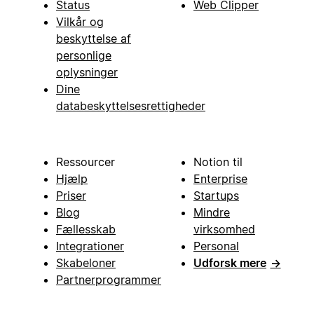
Status
Web Clipper
Vilkår og
beskyttelse af
personlige
oplysninger
Dine
databeskyttelsesrettigheder
Ressourcer
Notion til
Hjælp
Enterprise
Priser
Startups
Blog
Mindre
Fællesskab
virksomhed
Integrationer
Personal
Skabeloner
Udforsk mere
→
Partnerprogrammer