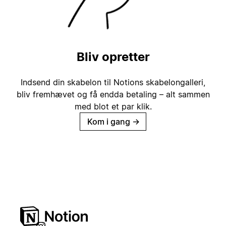
Bliv opretter
Indsend din skabelon til Notions skabelongalleri,
bliv fremhævet og få endda betaling – alt sammen
med blot et par klik.
Kom i gang
→