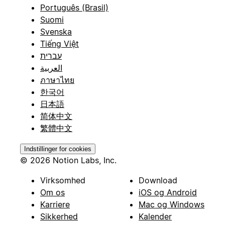
Português (Brasil)
Suomi
Svenska
Tiếng Việt
עברית
العربية
ภาษาไทย
한국어
日本語
简体中文
繁體中文
Indstillinger for cookies
© 2026 Notion Labs, Inc.
Virksomhed
Download
Om os
iOS og Android
Karriere
Mac og Windows
Sikkerhed
Kalender