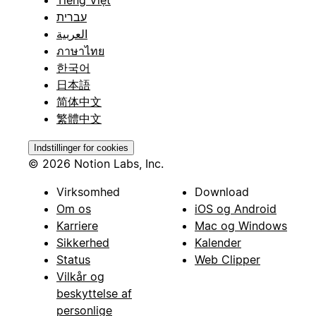
עברית
العربية
ภาษาไทย
한국어
日本語
简体中文
繁體中文
Indstillinger for cookies
© 2026 Notion Labs, Inc.
Virksomhed
Download
Om os
iOS og Android
Karriere
Mac og Windows
Sikkerhed
Kalender
Status
Web Clipper
Vilkår og
beskyttelse af
personlige