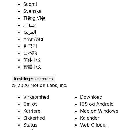
Suomi
Svenska
Tiếng Việt
עברית
العربية
ภาษาไทย
한국어
日本語
简体中文
繁體中文
Indstillinger for cookies
© 2026 Notion Labs, Inc.
Virksomhed
Download
Om os
iOS og Android
Karriere
Mac og Windows
Sikkerhed
Kalender
Status
Web Clipper