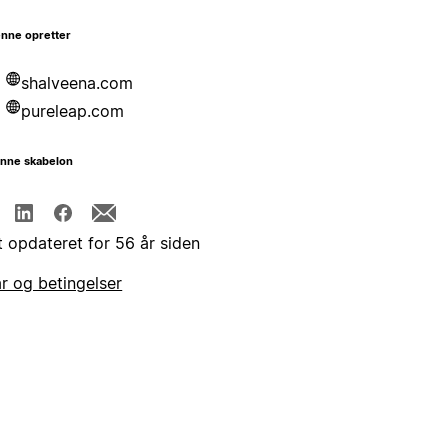
nne opretter
shalveena.com
pureleap.com
enne skabelon
t opdateret for 56 år siden
år og betingelser