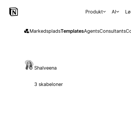
Produkt
AI
Lø
Markedsplads
Templates
Agents
Consultants
Co
Shalveena
3 skabeloner