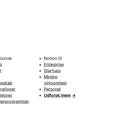
ourcer
Notion til
p
Enterprise
r
Startups
Mindre
esskab
virksomhed
grationer
Personal
eloner
Udforsk mere
→
nerprogrammer