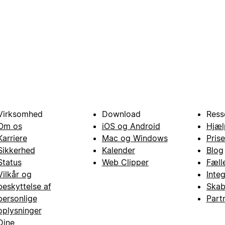
Virksomhed
Download
Ress
Om os
iOS og Android
Hjæl
Karriere
Mac og Windows
Prise
Sikkerhed
Kalender
Blog
Status
Web Clipper
Fæll
Vilkår og
Inte
beskyttelse af
Skab
personlige
Part
oplysninger
Dine