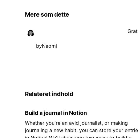
Mere som dette
Grat
byNaomi
Relateret indhold
Build a journal in Notion
Whether you're an avid journalist, or making
journaling a new habit, you can store your entri
in Notion! We'll show you two ways to build a