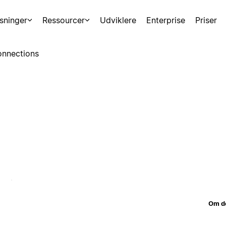
sninger
Ressourcer
Udviklere
Enterprise
Priser
nnections
Om d