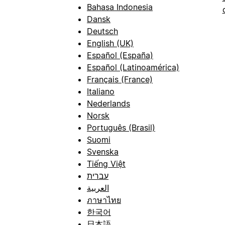
Bahasa Indonesia
Dansk
Deutsch
English (UK)
Español (España)
Español (Latinoamérica)
Français (France)
Italiano
Nederlands
Norsk
Português (Brasil)
Suomi
Svenska
Tiếng Việt
עברית
العربية
ภาษาไทย
한국어
日本語