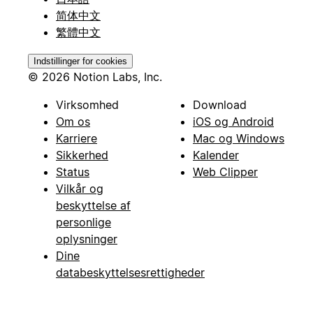
简体中文
繁體中文
Indstillinger for cookies
© 2026 Notion Labs, Inc.
Virksomhed
Download
Om os
iOS og Android
Karriere
Mac og Windows
Sikkerhed
Kalender
Status
Web Clipper
Vilkår og
beskyttelse af
personlige
oplysninger
Dine
databeskyttelsesrettigheder