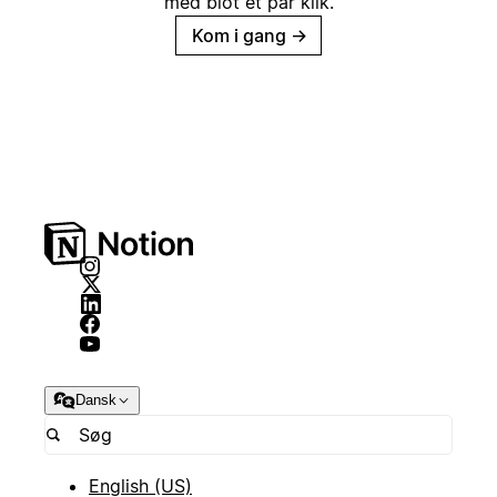
med blot et par klik.
Kom i gang
→
Dansk
English (US)