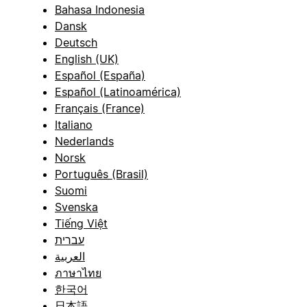
Bahasa Indonesia
Dansk
Deutsch
English (UK)
Español (España)
Español (Latinoamérica)
Français (France)
Italiano
Nederlands
Norsk
Português (Brasil)
Suomi
Svenska
Tiếng Việt
עברית
العربية
ภาษาไทย
한국어
日本語