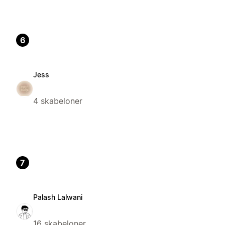
6
Jess
4 skabeloner
7
Palash Lalwani
16 skabeloner