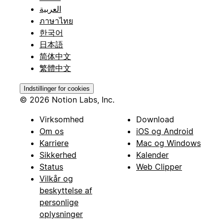
العربية
ภาษาไทย
한국어
日本語
简体中文
繁體中文
Indstillinger for cookies
© 2026 Notion Labs, Inc.
Virksomhed
Download
Om os
iOS og Android
Karriere
Mac og Windows
Sikkerhed
Kalender
Status
Web Clipper
Vilkår og
beskyttelse af
personlige
oplysninger