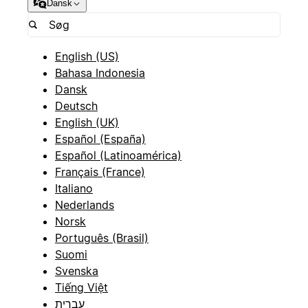
Dansk
English (US)
Bahasa Indonesia
Dansk
Deutsch
English (UK)
Español (España)
Español (Latinoamérica)
Français (France)
Italiano
Nederlands
Norsk
Português (Brasil)
Suomi
Svenska
Tiếng Việt
עברית