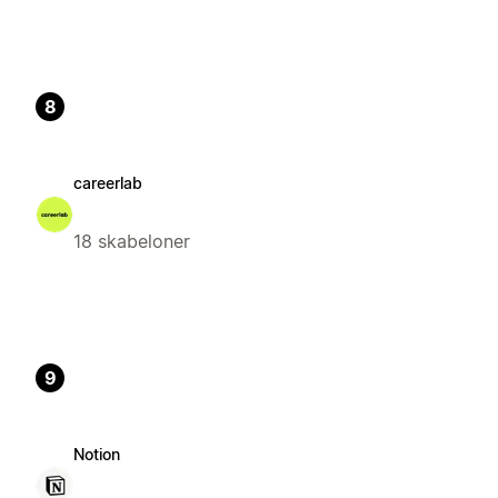
8
careerlab
18 skabeloner
9
Notion