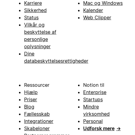
Karriere
Mac og Windows
Sikkerhed
Kalender
Status
Web Clipper
Vilkår og
beskyttelse af
personlige
oplysninger
Dine
databeskyttelsesrettigheder
Ressourcer
Notion til
Hjælp
Enterprise
Priser
Startups
Blog
Mindre
Fællesskab
virksomhed
Integrationer
Personal
Skabeloner
Udforsk mere
→