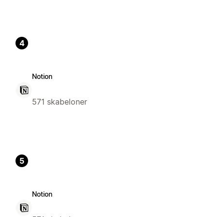
4
Notion
571 skabeloner
5
Notion