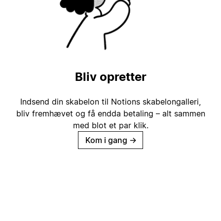
Bliv opretter
Indsend din skabelon til Notions skabelongalleri,
bliv fremhævet og få endda betaling – alt sammen
med blot et par klik.
Kom i gang
→