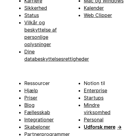
Karriere
Mac og Windows
Sikkerhed
Kalender
Status
Web Clipper
Vilkår og
beskyttelse af
personlige
oplysninger
Dine
databeskyttelsesrettigheder
Ressourcer
Notion til
Hjælp
Enterprise
Priser
Startups
Blog
Mindre
Fællesskab
virksomhed
Integrationer
Personal
Skabeloner
Udforsk mere
→
Partnerprogrammer