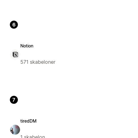
6
Notion
571 skabeloner
7
tiredDM
1 skabelon