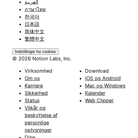
العربية
ภาษาไทย
한국어
日本語
简体中文
繁體中文
Indstillinger for cookies
© 2026 Notion Labs, Inc.
Virksomhed
Download
Om os
iOS og Android
Karriere
Mac og Windows
Sikkerhed
Kalender
Status
Web Clipper
Vilkår og
beskyttelse af
personlige
oplysninger
Dine