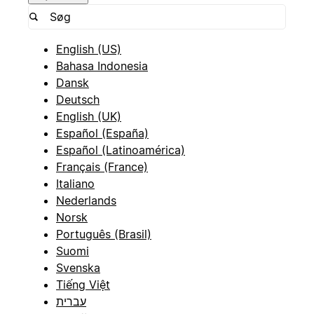
English (US)
Bahasa Indonesia
Dansk
Deutsch
English (UK)
Español (España)
Español (Latinoamérica)
Français (France)
Italiano
Nederlands
Norsk
Português (Brasil)
Suomi
Svenska
Tiếng Việt
עברית