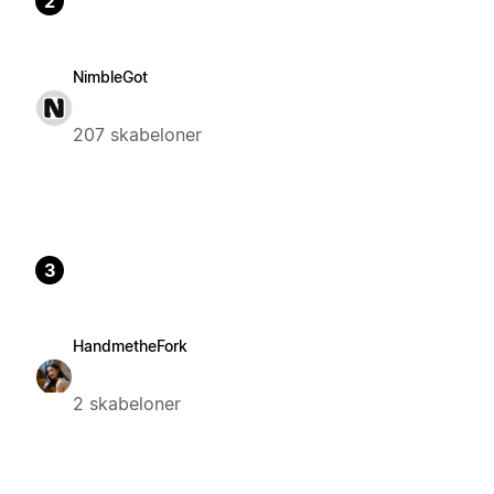
2
NimbleGot
207 skabeloner
3
HandmetheFork
2 skabeloner