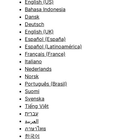
English (US)
Bahasa Indonesia
Dansk
Deutsch
English (UK)
Español (España)
Español (Latinoamérica)
Français (France)
Italiano
Nederlands
Norsk
Português (Brasil)
Suomi
Svenska
Tiếng Việt
עברית
العربية
ภาษาไทย
한국어