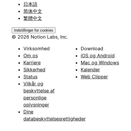
日本語
简体中文
繁體中文
Indstillinger for cookies
© 2026 Notion Labs, Inc.
Virksomhed
Download
Om os
iOS og Android
Karriere
Mac og Windows
Sikkerhed
Kalender
Status
Web Clipper
Vilkår og
beskyttelse af
personlige
oplysninger
Dine
databeskyttelsesrettigheder