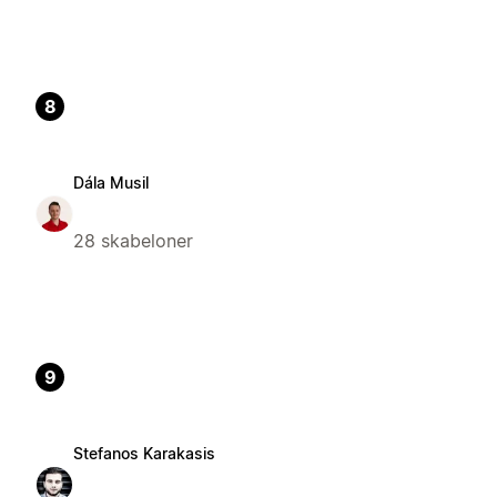
8
Dála Musil
28 skabeloner
9
Stefanos Karakasis