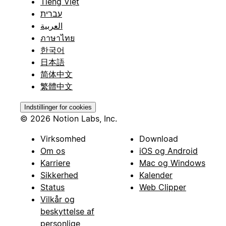
Tiếng Việt
עברית
العربية
ภาษาไทย
한국어
日本語
简体中文
繁體中文
Indstillinger for cookies
© 2026 Notion Labs, Inc.
Virksomhed
Download
Om os
iOS og Android
Karriere
Mac og Windows
Sikkerhed
Kalender
Status
Web Clipper
Vilkår og
beskyttelse af
personlige