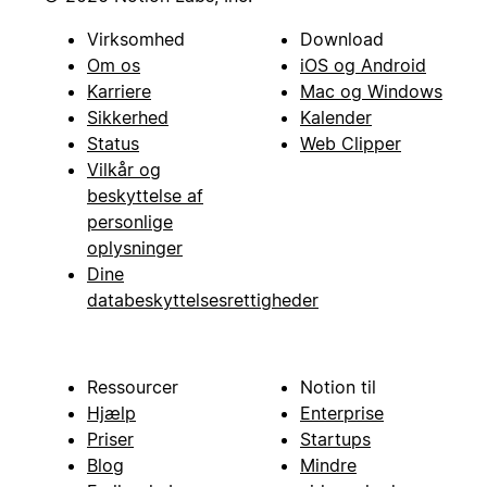
Virksomhed
Download
Om os
iOS og Android
Karriere
Mac og Windows
Sikkerhed
Kalender
Status
Web Clipper
Vilkår og
beskyttelse af
personlige
oplysninger
Dine
databeskyttelsesrettigheder
Ressourcer
Notion til
Hjælp
Enterprise
Priser
Startups
Blog
Mindre