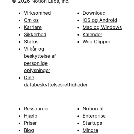
© 2026 Notion Labs, Inc.
Virksomhed
Download
Om os
iOS og Android
Karriere
Mac og Windows
Sikkerhed
Kalender
Status
Web Clipper
Vilkår og
beskyttelse af
personlige
oplysninger
Dine
databeskyttelsesrettigheder
Ressourcer
Notion til
Hjælp
Enterprise
Priser
Startups
Blog
Mindre