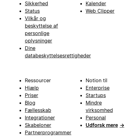
Sikkerhed
Kalender
Status
Web Clipper
Vilkår og
beskyttelse af
personlige
oplysninger
Dine
databeskyttelsesrettigheder
Ressourcer
Notion til
Hjælp
Enterprise
Priser
Startups
Blog
Mindre
Fællesskab
virksomhed
Integrationer
Personal
Skabeloner
Udforsk mere
→
Partnerprogrammer