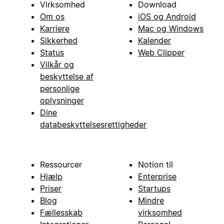
Virksomhed
Download
Om os
iOS og Android
Karriere
Mac og Windows
Sikkerhed
Kalender
Status
Web Clipper
Vilkår og
beskyttelse af
personlige
oplysninger
Dine
databeskyttelsesrettigheder
Ressourcer
Notion til
Hjælp
Enterprise
Priser
Startups
Blog
Mindre
Fællesskab
virksomhed